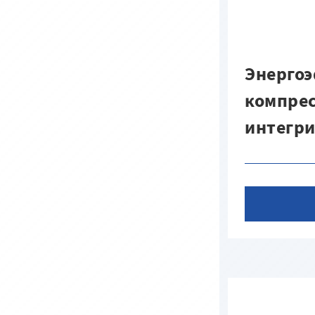
Энерго
компрес
интегр