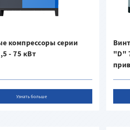
е компрессоры серии
Винт
,5 - 75 кВт
"D" 
при
Узнать больше