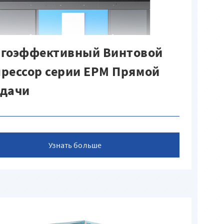
ргоэффективный Винтовой
рессор серии EPM Прямой
едачи
Узнать больше