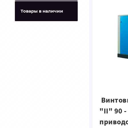
Товары в наличии
Винтов
"II" 90 
привод