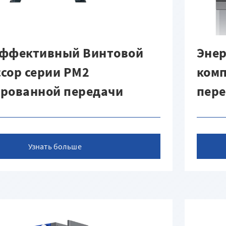
эффективный Винтовой
Эне
сор серии PM2
комп
ированной передачи
пер
Узнать больше