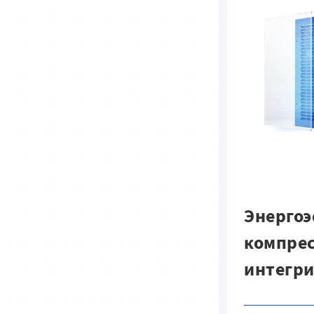
Энерго
компрес
интегр