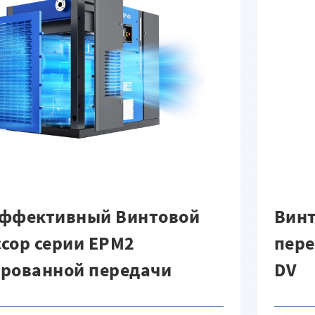
эффективный Винтовой
Винт
сор серии EPM2
пере
ированной передачи
DV